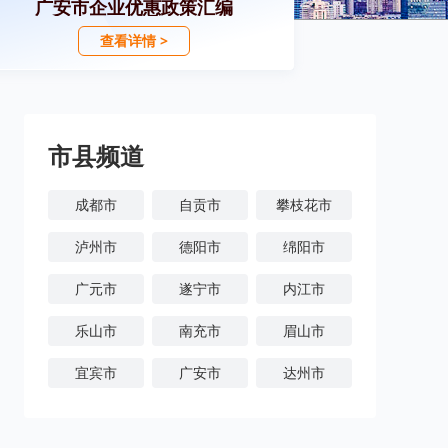
广安市企业优惠政策汇编
查看详情 >
市县频道
成都市
自贡市
攀枝花市
泸州市
德阳市
绵阳市
广元市
遂宁市
内江市
乐山市
南充市
眉山市
宜宾市
广安市
达州市
雅安市
巴中市
资阳市